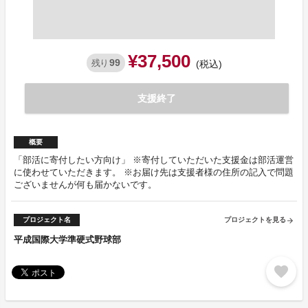
¥37,500
99
残り
(税込)
支援終了
概要
「部活に寄付したい方向け」 ※寄付していただいた支援金は部活運営
に使わせていただきます。 ※お届け先は支援者様の住所の記入で問題
ございませんが何も届かないです。
プロジェクト名
プロジェクトを見る
arrow_forward
平成国際大学準硬式野球部
favorite