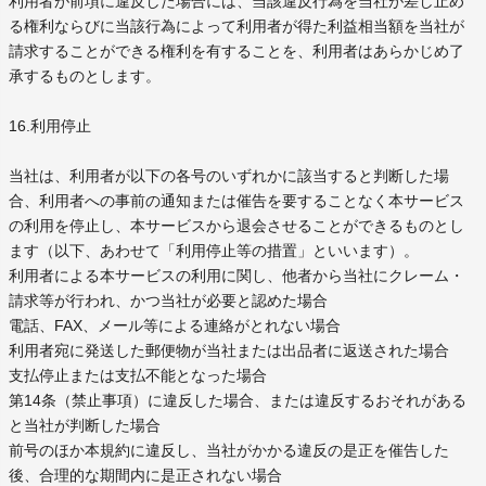
利用者が前項に違反した場合には、当該違反行為を当社が差し止め
る権利ならびに当該行為によって利用者が得た利益相当額を当社が
請求することができる権利を有することを、利用者はあらかじめ了
承するものとします。
16.利用停止
当社は、利用者が以下の各号のいずれかに該当すると判断した場
合、利用者への事前の通知または催告を要することなく本サービス
の利用を停止し、本サービスから退会させることができるものとし
ます（以下、あわせて「利用停止等の措置」といいます）。
利用者による本サービスの利用に関し、他者から当社にクレーム・
請求等が行われ、かつ当社が必要と認めた場合
電話、FAX、メール等による連絡がとれない場合
利用者宛に発送した郵便物が当社または出品者に返送された場合
支払停止または支払不能となった場合
第14条（禁止事項）に違反した場合、または違反するおそれがある
と当社が判断した場合
前号のほか本規約に違反し、当社がかかる違反の是正を催告した
後、合理的な期間内に是正されない場合