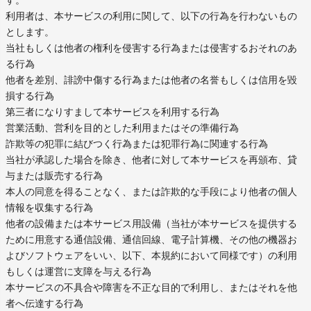
す。
利用者は、本サービスの利用に関して、以下の行為を行わないもの
とします。
当社もしくは他者の権利を侵害する行為または侵害するおそれのあ
る行為
他者を差別、誹謗中傷する行為または他者の名誉もしくは信用を毀
損する行為
第三者になりすまして本サービスを利用する行為
営業活動、営利を目的とした利用またはその準備行為
詐欺等の犯罪に結びつく行為または犯罪行為に関連する行為
当社が承認した場合を除き、他者に対して本サービスを再頒布、貸
与または販売する行為
本人の同意を得ることなく、または詐欺的な手段により他者の個人
情報を収集する行為
他者の設備または本サービス用設備（当社が本サービスを提供する
ために用意する通信設備、通信回線、電子計算機、その他の機器お
よびソフトウェアをいい、以下、本規約において同様です）の利用
もしくは運営に支障を与える行為
本サービスの不具合や障害を不正な目的で利用し、またはそれを他
者へ伝達する行為