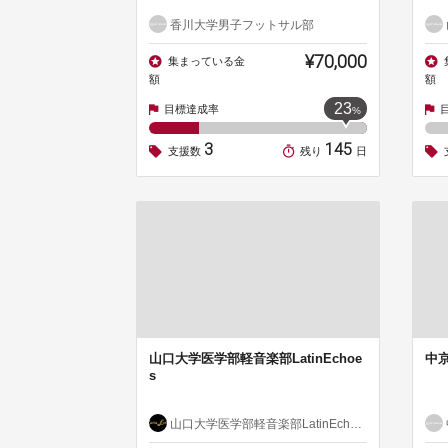
香川大学男子フットサル部
¥70,000
集まっている金
額
額
23
目標達成率
%
3
145
支援数
残り
日
山口大学医学部軽音楽部LatinEchoe
中
s
山口大学医学部軽音楽部LatinEchoes