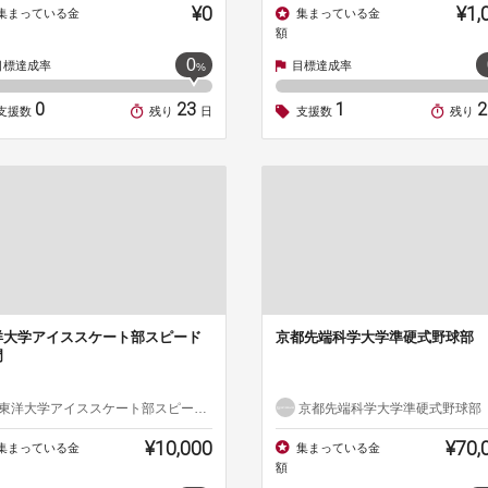
¥0
¥1,
集まっている金
集まっている金
額
0
目標達成率
目標達成率
%
0
23
1
支援数
残り
日
支援数
残り
洋大学アイススケート部スピード
京都先端科学大学準硬式野球部
門
東洋大学アイススケート部スピード部門
京都先端科学大学準硬式野球部
¥10,000
¥70,
集まっている金
集まっている金
額