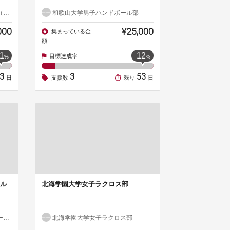
）
和歌山大学男子ハンドボール部
000
¥25,000
集まっている金
額
1
12
目標達成率
%
%
23
3
53
日
支援数
残り
日
ル
北海学園大学女子ラクロス部
部
北海学園大学女子ラクロス部