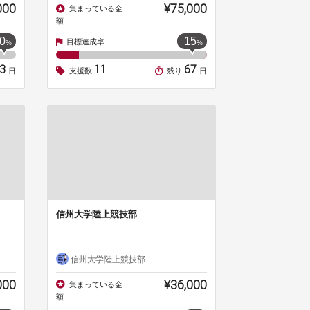
000
¥75,000
集まっている金
額
0
15
目標達成率
%
%
23
11
67
日
支援数
残り
日
信州大学陸上競技部
信州大学陸上競技部
000
¥36,000
集まっている金
額