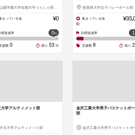
山陽学園大学短期大学うらじゃ部陽輝
桜美林大学女子バレーボール部（ビーチバレー
¥0
¥35,
集まっている金
集まっている金
額
0
1
目標達成率
目標達成率
%
0
53
8
支援数
残り
日
支援数
残り
京大学アルティメット部
金沢工業大学男子バスケットボー
部
中京大学アルティメット部
金沢工業大学男子バスケットボール