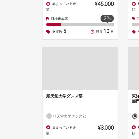
¥45,000
集まっている金
額
額
22
目標達成率
%
5
10
支援数
残り
日
順天堂大学ダンス部
東
部
順天堂大学ダンス部
¥3,000
集まっている金
額
額