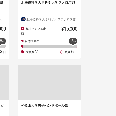
編
北海道科学大学科学大学ラクロス部
局
北海道科学大学科学大学ラクロス部
000
¥15,000
集まっている金
額
8
3
目標達成率
%
%
23
2
6
日
支援数
残り
日
ビ
和歌山大学男子ハンドボール部