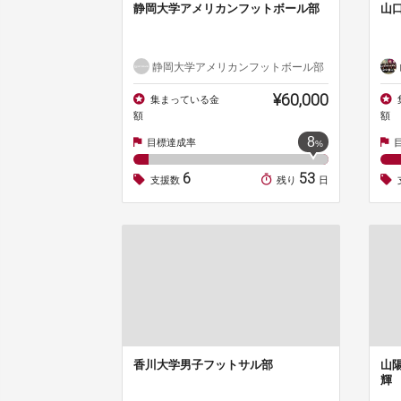
静岡大学アメリカンフットボール部
山
静岡大学アメリカンフットボール部
¥60,000
集まっている金
額
額
8
目標達成率
%
6
53
支援数
残り
日
香川大学男子フットサル部
山
輝