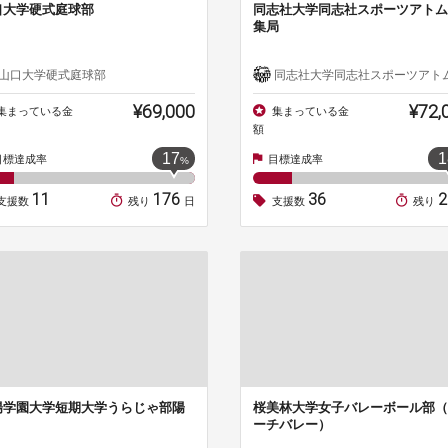
口大学硬式庭球部
同志社大学同志社スポーツアトム
集局
山口大学硬式庭球部
同志社大学同志社スポーツアトム編集
¥69,000
¥72,
集まっている金
集まっている金
額
17
1
目標達成率
目標達成率
%
11
176
36
支援数
残り
日
支援数
残り
陽学園大学短期大学うらじゃ部陽
桜美林大学女子バレーボール部（
ーチバレー）