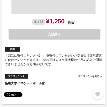
¥1,250
93
残り
(税込)
支援終了
概要
「部活に寄付したい方向け」 ※寄付していただいた支援金は部活運営
に使わせていただきます。 ※お届け先は支援者様の住所の記入で問題
ございませんが何も届かないです。
プロジェクト名
プロジェクトを見る
arrow_forward
拓殖大学バスケットボール部
favorite