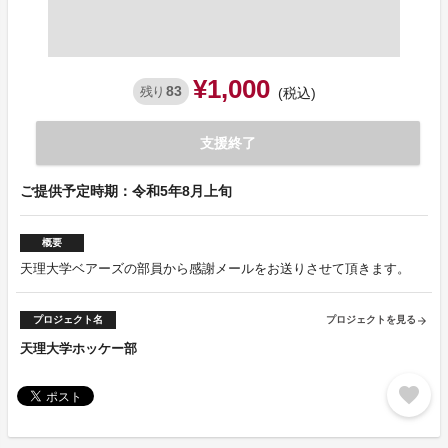
¥1,000
83
残り
(税込)
支援終了
ご提供予定時期：令和5年8月上旬
概要
天理大学ベアーズの部員から感謝メールをお送りさせて頂きます。
プロジェクト名
プロジェクトを見る
arrow_forward
天理大学ホッケー部
favorite