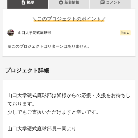
description
stars
chat
概要
新着情報
コメント
＼このプロジェクトのポイント／
山口大学硬式庭球部
arrow_downward
詳細
※このプロジェクトはリターンはありません。
プロジェクト詳細
山口大学硬式庭球部は皆様からの応援・支援をお待ちし
ております。
少しでもご支援いただけますと幸いです。
山口大学硬式庭球部員一同より