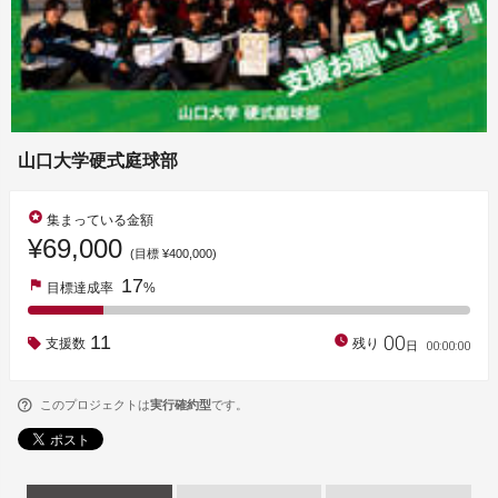
山口大学硬式庭球部
stars
集まっている金額
¥69,000
(目標 ¥400,000)
17
flag
目標達成率
%
00
11
watch_later
支援数
残り
00
:
00
:
00
日
このプロジェクトは
実行確約型
です。