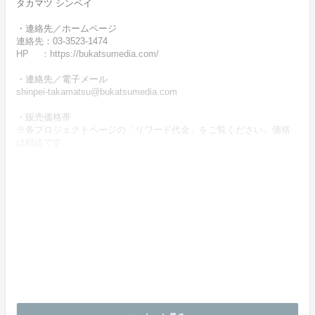
タカマツ シンペイ
・連絡先／ホームページ
連絡先：03-3523-1474
HP ：https://bukatsumedia.com/
・連絡先／電子メール
shinpei-takamatsu@bukatsumedia.com
・販売価格帯
※各プロジェクトページの「リワード代金」をご覧ください。価格
は税込です。
・商品等の引き渡し時期（日数）、発送方法
商品の引渡し時期またはサービスの提供時期は、各プロジェクトペ
ージの記載をご確認ください。
・代金の支払時期および方法
《決済手段》
クレジットカード
コンビニ決済
《支払時期》
本プロジェクトは実行確約型です。