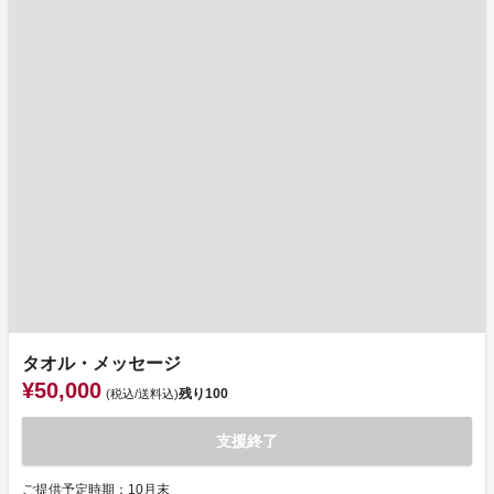
タオル・メッセージ
¥50,000
残り
100
(税込/送料込)
支援終了
ご提供予定時期：10月末