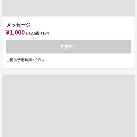
メッセージ
¥1,000
残り
174
(税込)
支援終了
ご提供予定時期：9月末