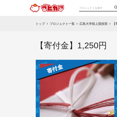
トップ
プロジェクト一覧
広島大学陸上競技部
【
chevron_right
chevron_right
chevron_right
【寄付金】1,250円