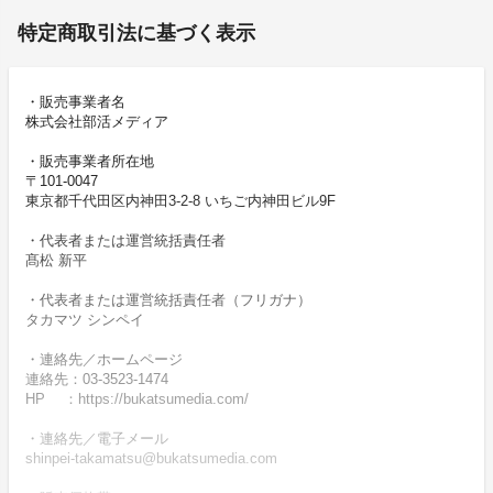
特定商取引法に基づく表示
・販売事業者名
株式会社部活メディア
・販売事業者所在地
〒101-0047
東京都千代田区内神田3-2-8 いちご内神田ビル9F
・代表者または運営統括責任者
髙松 新平
・代表者または運営統括責任者（フリガナ）
タカマツ シンペイ
・連絡先／ホームページ
連絡先：03-3523-1474
HP ：https://bukatsumedia.com/
・連絡先／電子メール
shinpei-takamatsu@bukatsumedia.com