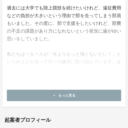
過去には大学でも陸上競技を続けたいけれど、遠征費用
などの負担が大きいという理由で部を去ってしまう部員
もいました。その度に、部で支援をしたいけれど、部費
の不足の課題があり力になれないという状況に歯がゆい
思いをしていました。
私たちは一人一人が「今よりもっと強くないたい！」と
いう向上心を持って日々の練習に取り組んでいます。金
銭的負担への悩みや競技用具の制限なく、全員が競技に
熱中できる環境を作りたいと切望しています。そのため
にはどうしても資金が必要です。皆様どうかご支援のほ
どよろしくお願いいたします。
もっと見る
add
起案者プロフィール