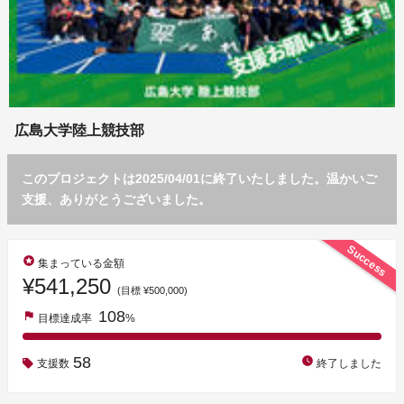
広島大学陸上競技部
このプロジェクトは2025/04/01に終了いたしました。温かいご
支援、ありがとうございました。
Success
stars
集まっている金額
¥541,250
(目標 ¥500,000)
108
flag
目標達成率
%
58
watch_later
支援数
終了しました