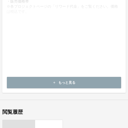
・販売価格帯
※各プロジェクトページの「リワード代金」をご覧ください。価格
は税込です。
・商品等の引き渡し時期（日数）、発送方法
商品の引渡し時期またはサービスの提供時期は、各プロジェクトペ
ージの記載をご確認ください。
・代金の支払時期および方法
《決済手段》
クレジットカード
コンビニ決済
《支払時期》
本プロジェクトは実行確約型です。
もっと見る
add
即時に決済が行われます。
閲覧履歴