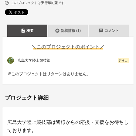
このプロジェクトは
実行確約型
です。
description
stars
chat
概要
新着情報 (1)
コメント
＼このプロジェクトのポイント／
広島大学陸上競技部
arrow_downward
詳細
※このプロジェクトはリターンはありません。
プロジェクト詳細
広島大学陸上競技部は皆様からの応援・支援をお待ちし
ております。