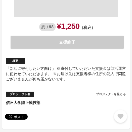
¥1,250
98
残り
(税込)
支援終了
概要
「部活に寄付したい方向け」 ※寄付していただいた支援金は部活運営
に使わせていただきます。 ※お届け先は支援者様の住所の記入で問題
ございませんが何も届かないです。
プロジェクト名
プロジェクトを見る
arrow_forward
信州大学陸上競技部
favorite