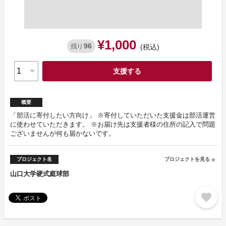
¥1,000
96
残り
(税込)
支援する
概要
「部活に寄付したい方向け」 ※寄付していただいた支援金は部活運営
に使わせていただきます。 ※お届け先は支援者様の住所の記入で問題
ございませんが何も届かないです。
プロジェクト名
プロジェクトを見る
arrow_forward
山口大学硬式庭球部
favorite