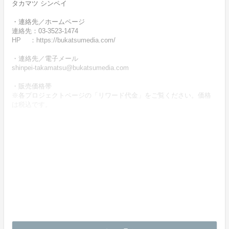
タカマツ シンペイ
・連絡先／ホームページ
連絡先：03-3523-1474
HP ：https://bukatsumedia.com/
・連絡先／電子メール
shinpei-takamatsu@bukatsumedia.com
・販売価格帯
※各プロジェクトページの「リワード代金」をご覧ください。価格
は税込です。
・商品等の引き渡し時期（日数）、発送方法
商品の引渡し時期またはサービスの提供時期は、各プロジェクトペ
ージの記載をご確認ください。
・代金の支払時期および方法
《決済手段》
クレジットカード
コンビニ決済
《支払時期》
本プロジェクトは実行確約型です。