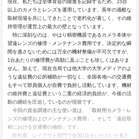
現在、私たちは全体育会の躍進を記録するため、15台
以上のカメラとレンズを運用しています。長年の過酷な
取材現場を共にしてきたことで老朽化が著しく、その維
持管理が運営上の最大の壁となっています。
特に深刻なのは、やはり精密機器であるカメラ本体や
望遠レンズの修理・メンテナンス費用です。決定的な瞬
間を逃さないためには万全の機材整備が不可欠ですが、
1台あたりの修理費が高額に及ぶことも珍しくはありま
せん。加えて、現在当局では他大学の大学メディアのよ
うな遠征費の公的補助が一切なく、全国各地への交通費
もすべて部員個人が自費で負担し活動しています。機材
の維持費と遠征費という二重の経済的負担が、今後の活
動の継続を圧迫しているのが現状です。
今回の資金調達の主な使い道は、「取材用カメラ・レ
ンズの修理およびメンテナンス費用」、そして「遠征取
材における交通費の補助」です。
昨年度、レイアウト部門で全国1位をいただいた私た