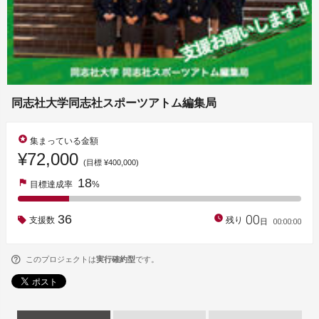
同志社大学同志社スポーツアトム編集局
stars
集まっている金額
¥72,000
(目標 ¥400,000)
18
flag
目標達成率
%
00
36
watch_later
支援数
残り
00
:
00
:
00
日
このプロジェクトは
実行確約型
です。