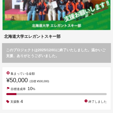
北海道大学エレガントスキー部
このプロジェクトは2025/12/01に終了いたしました。温かいご
支援、ありがとうございました。
stars
集まっている金額
¥50,000
(目標 ¥500,000)
10
flag
目標達成率
%
4
watch_later
支援数
終了しました