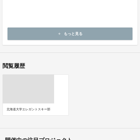
《決済手段》
クレジットカード
コンビニ決済
《支払時期》
本プロジェクトは実行確約型です。
もっと見る
add
即時に決済が行われます。
閲覧履歴
北海道大学エレガントスキー部