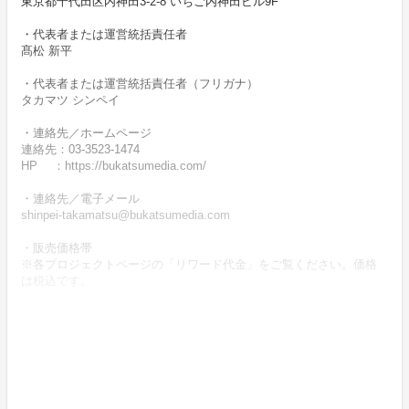
東京都千代田区内神田3-2-8 いちご内神田ビル9F
・代表者または運営統括責任者
髙松 新平
・代表者または運営統括責任者（フリガナ）
タカマツ シンペイ
・連絡先／ホームページ
連絡先：03-3523-1474
HP ：https://bukatsumedia.com/
・連絡先／電子メール
shinpei-takamatsu@bukatsumedia.com
・販売価格帯
※各プロジェクトページの「リワード代金」をご覧ください。価格
は税込です。
・商品等の引き渡し時期（日数）、発送方法
商品の引渡し時期またはサービスの提供時期は、各プロジェクトペ
ージの記載をご確認ください。
・代金の支払時期および方法