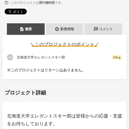
このプロジェクトは
実行確約型
です。
description
stars
chat
概要
新着情報
コメント
＼このプロジェクトのポイント／
北海道大学エレガントスキー部
arrow_downward
詳細
※このプロジェクトはリターンはありません。
プロジェクト詳細
北海道大学エレガントスキー部は皆様からの応援・支援
をお待ちしております。