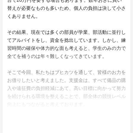
台で20万円を要する場合もあります。数年おきに買い
替えが必要なものも多いため、個人の負担は決して小さ
くありません。
その結果、現在では多くの部員が学業、部活動に並行し
てアルバイトをし、資金を捻出しています。しかし、練
習時間の確保や体力的な面も考えると、学生のみの力で
全てを補うのは年々難しくなってきています。
そこで今回、私たちはブヒカツを通して、皆様のお力を
お借りしたいと考えました。支援金は、すべて備品の購
入や遠征費の負担軽減にあて、高い目標に向かって努力
を続けられる環境を整えることで、部全体の競技レベル
向上にもつながると考えております。
皆様からのご支援には、感謝の気持ちを持って、全力で
プレーする所存です。ぜひ、ご支援をよろしくお願いし