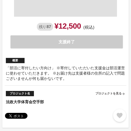
¥12,500
87
残り
(税込)
支援終了
概要
「部活に寄付したい方向け」 ※寄付していただいた支援金は部活運営
に使わせていただきます。 ※お届け先は支援者様の住所の記入で問題
ございませんが何も届かないです。
プロジェクト名
プロジェクトを見る
arrow_forward
法政大学体育会空手部
favorite