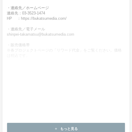
・連絡先／ホームページ
連絡先：03-3523-1474
HP ：https://bukatsumedia.com/
・連絡先／電子メール
shinpei-takamatsu@bukatsumedia.com
・販売価格帯
※各プロジェクトページの「リワード代金」をご覧ください。価格
は税込です。
・商品等の引き渡し時期（日数）、発送方法
商品の引渡し時期またはサービスの提供時期は、各プロジェクトペ
ージの記載をご確認ください。
・代金の支払時期および方法
《決済手段》
クレジットカード
コンビニ決済
《支払時期》
本プロジェクトは実行確約型です。
もっと見る
add
即時に決済が行われます。