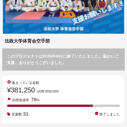
法政大学体育会空手部
このプロジェクトは2026/04/01に終了いたしました。温かいご
支援、ありがとうございました。
stars
集まっている金額
¥381,250
(目標 ¥500,000)
76
flag
目標達成率
%
31
watch_later
支援数
終了しました