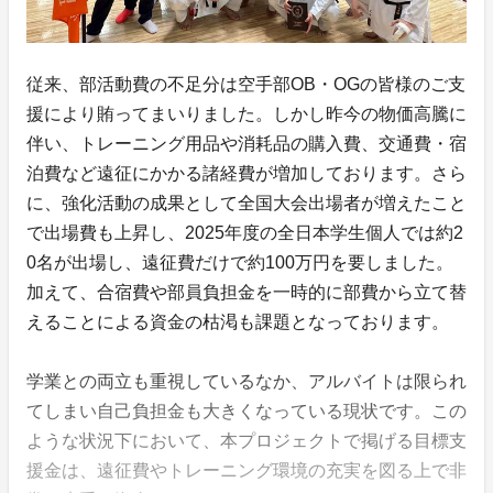
従来、部活動費の不足分は空手部OB・OGの皆様のご支
援により賄ってまいりました。しかし昨今の物価高騰に
伴い、トレーニング用品や消耗品の購入費、交通費・宿
泊費など遠征にかかる諸経費が増加しております。さら
に、強化活動の成果として全国大会出場者が増えたこと
で出場費も上昇し、2025年度の全日本学生個人では約2
0名が出場し、遠征費だけで約100万円を要しました。
加えて、合宿費や部員負担金を一時的に部費から立て替
えることによる資金の枯渇も課題となっております。
学業との両立も重視しているなか、アルバイトは限られ
てしまい自己負担金も大きくなっている現状です。この
ような状況下において、本プロジェクトで掲げる目標支
援金は、遠征費やトレーニング環境の充実を図る上で非