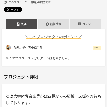
このプロジェクトは
実行確約型
です。
description
stars
chat
概要
新着情報
コメント
＼このプロジェクトのポイント／
法政大学体育会空手部
arrow_downward
詳細
※このプロジェクトはリターンはありません。
プロジェクト詳細
法政大学体育会空手部は皆様からの応援・支援をお待ち
しております。