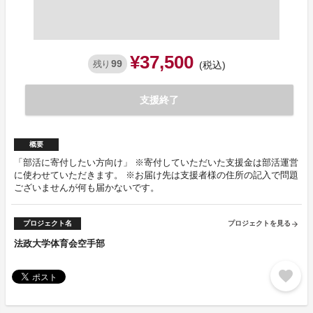
¥37,500
99
残り
(税込)
支援終了
概要
「部活に寄付したい方向け」 ※寄付していただいた支援金は部活運営
に使わせていただきます。 ※お届け先は支援者様の住所の記入で問題
ございませんが何も届かないです。
プロジェクト名
プロジェクトを見る
arrow_forward
法政大学体育会空手部
favorite