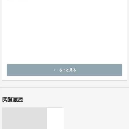
・商品等の引き渡し時期（日数）、発送方法
商品の引渡し時期またはサービスの提供時期は、各プロジェクトペ
ージの記載をご確認ください。
・代金の支払時期および方法
《決済手段》
クレジットカード
コンビニ決済
《支払時期》
本プロジェクトは実行確約型です。
もっと見る
add
即時に決済が行われます。
閲覧履歴