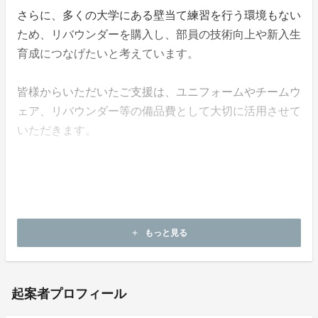
さらに、多くの大学にある壁当て練習を行う環境もない
ため、リバウンダーを購入し、部員の技術向上や新入生
育成につなげたいと考えています。
皆様からいただいたご支援は、ユニフォームやチームウ
ェア、リバウンダー等の備品費として大切に活用させて
いただきます。
最大目標である「単独出場」に向かい、部員一丸となっ
て努力してまいります。
神戸学院大学女子ラクロス部への温かいご支援をよろし
くお願いいたします。
もっと見る
add
起案者プロフィール