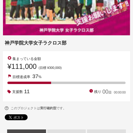
神戸学院大学女子ラクロス部
stars
集まっている金額
¥111,000
(目標 ¥300,000)
37
flag
目標達成率
%
00
11
watch_later
支援数
残り
00
:
00
:
00
日
このプロジェクトは
実行確約型
です。