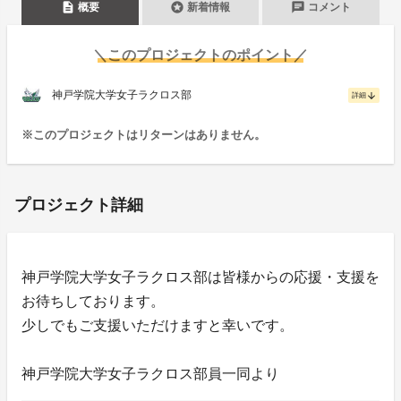
description
stars
chat
概要
新着情報
コメント
＼このプロジェクトのポイント／
神戸学院大学女子ラクロス部
arrow_downward
詳細
※このプロジェクトはリターンはありません。
プロジェクト詳細
神戸学院大学女子ラクロス部は皆様からの応援・支援を
お待ちしております。
少しでもご支援いただけますと幸いです。
神戸学院大学女子ラクロス部員一同より