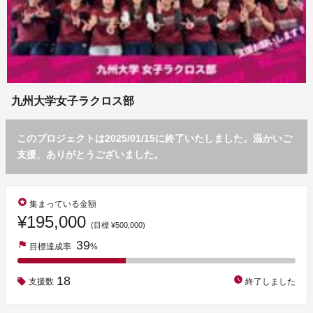
九州大学女子ラクロス部
このプロジェクトは2025/01/15に終了いたしました。温かいご
支援、ありがとうございました。
stars
集まっている金額
¥195,000
(目標 ¥500,000)
39
flag
目標達成率
%
18
watch_later
支援数
終了しました