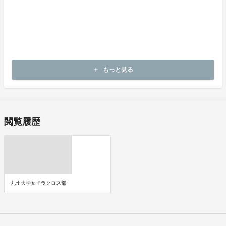
《決済手段》
クレジットカード
コンビニ決済
《支払時期》
本プロジェクトは実行確約型です。
もっと見る
add
即時に決済が行われます。
閲覧履歴
九州大学女子ラクロス部