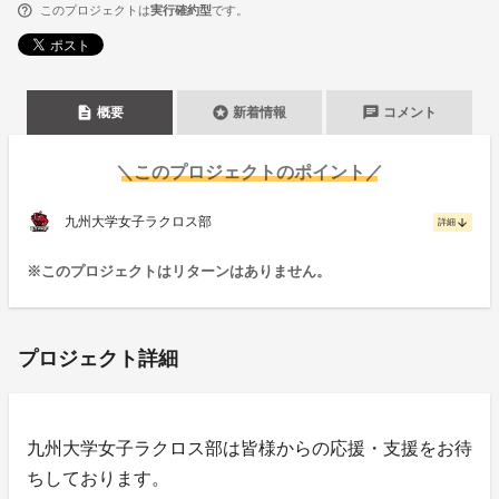
このプロジェクトは
実行確約型
です。
description
stars
chat
概要
新着情報
コメント
＼このプロジェクトのポイント／
九州大学女子ラクロス部
arrow_downward
詳細
※このプロジェクトはリターンはありません。
プロジェクト詳細
九州大学女子ラクロス部は皆様からの応援・支援をお待
ちしております。