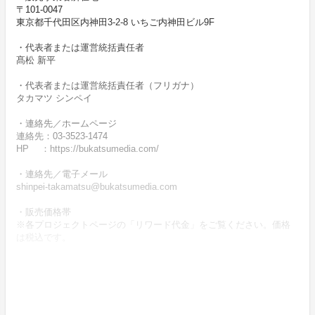
〒101-0047
東京都千代田区内神田3-2-8 いちご内神田ビル9F
・代表者または運営統括責任者
髙松 新平
・代表者または運営統括責任者（フリガナ）
タカマツ シンペイ
・連絡先／ホームページ
連絡先：03-3523-1474
HP ：https://bukatsumedia.com/
・連絡先／電子メール
shinpei-takamatsu@bukatsumedia.com
・販売価格帯
※各プロジェクトページの「リワード代金」をご覧ください。価格
は税込です。
・商品等の引き渡し時期（日数）、発送方法
商品の引渡し時期またはサービスの提供時期は、各プロジェクトペ
ージの記載をご確認ください。
・代金の支払時期および方法