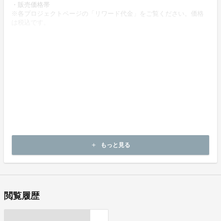
・販売価格帯
※各プロジェクトページの「リワード代金」をご覧ください。価格
は税込です。
・商品等の引き渡し時期（日数）、発送方法
商品の引渡し時期またはサービスの提供時期は、各プロジェクトペ
ージの記載をご確認ください。
・代金の支払時期および方法
《決済手段》
クレジットカード
コンビニ決済
《支払時期》
本プロジェクトは実行確約型です。
もっと見る
add
即時に決済が行われます。
閲覧履歴