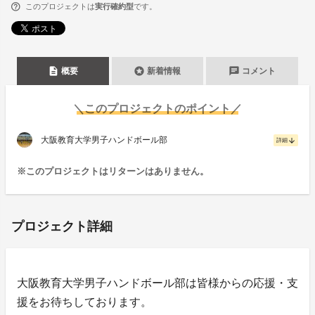
このプロジェクトは
実行確約型
です。
description
stars
chat
概要
新着情報
コメント
＼このプロジェクトのポイント／
大阪教育大学男子ハンドボール部
arrow_downward
詳細
※このプロジェクトはリターンはありません。
プロジェクト詳細
大阪教育大学男子ハンドボール部は皆様からの応援・支
援をお待ちしております。