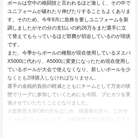
ボールは空中の格闘技と言われるほど激しく、その中で
ユニフォームが破れたり伸びたりすることもよくありま
す。そのため、今年9月に急務を要しユニフォームを新
調しましたがその分の支払いの約26万をまだ選手に立
て替えてもらっているほど部費が切迫しているのが現状
です。
また、今季からボールの種類が現在使用しているヌエバ
X5000に代わり、A5000に変更になったため現在使用し
ているボールが大会で使えなくなり、新しいボールを少
なくとも2球購入しなければなりません。
選手の金銭的負担の軽減とともにチームとして万全の状
態でリーグに参加していくためにも今回、ブヒカツを実
施させていただくこととなりました。
大阪教育大学OBの方をはじめ、保護者の方々、このサ
イトを見ていただいた方、大阪教育大学を応援して下さ
る全ての方々など様々な方からのご支援の程お待ちして
おります！