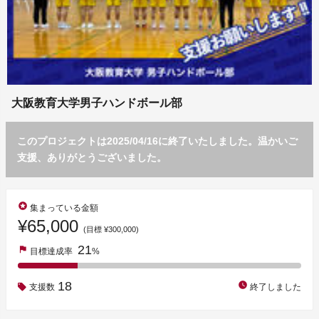
大阪教育大学男子ハンドボール部
このプロジェクトは2025/04/16に終了いたしました。温かいご
支援、ありがとうございました。
stars
集まっている金額
¥65,000
(目標 ¥300,000)
21
flag
目標達成率
%
18
watch_later
支援数
終了しました