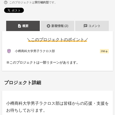
このプロジェクトは
実行確約型
です。
description
stars
chat
概要
新着情報 (2)
コメント
＼このプロジェクトのポイント／
小樽商科大学男子ラクロス部
arrow_downward
詳細
※このプロジェクトは一部リターンがあります。
プロジェクト詳細
小樽商科大学男子ラクロス部は皆様からの応援・支援を
お待ちしております。