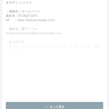
タカマツ シンペイ
・連絡先／ホームページ
連絡先：03-3523-1474
HP ：https://bukatsumedia.com/
・連絡先／電子メール
shinpei-takamatsu@bukatsumedia.com
・販売価格帯
※各プロジェクトページの「リワード代金」をご覧ください。価格
は税込です。
・商品等の引き渡し時期（日数）、発送方法
商品の引渡し時期またはサービスの提供時期は、各プロジェクトペ
ージの記載をご確認ください。
・代金の支払時期および方法
《決済手段》
クレジットカード
《支払時期》
本プロジェクトは実行確約型です。
もっと見る
add
即時に決済が行われます。