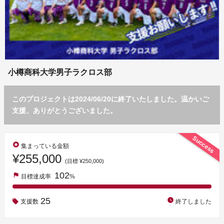
小樽商科大学男子ラクロス部
このプロジェクトは2024/06/20に終了いたしました。温かいご
支援、ありがとうございました。
Success
stars
集まっている金額
¥255,000
(目標 ¥250,000)
102
flag
目標達成率
%
25
watch_later
支援数
終了しました