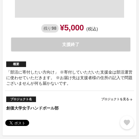
¥5,000
98
残り
(税込)
支援終了
概要
「部活に寄付したい方向け」 ※寄付していただいた支援金は部活運営
に使わせていただきます。 ※お届け先は支援者様の住所の記入で問題
ございませんが何も届かないです。
プロジェクト名
プロジェクトを見る
arrow_forward
創価大学女子ハンドボール部
favorite