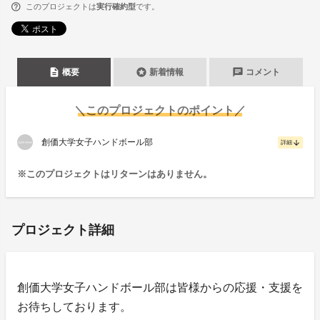
このプロジェクトは
実行確約型
です。
description
stars
chat
概要
新着情報
コメント
＼このプロジェクトのポイント／
創価大学女子ハンドボール部
arrow_downward
詳細
※このプロジェクトはリターンはありません。
プロジェクト詳細
創価大学女子ハンドボール部は皆様からの応援・支援を
お待ちしております。