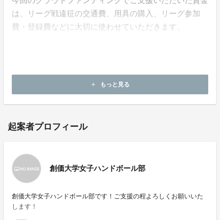
今回のクラウドファンディングでご支援いただいた資金
は、リーグ戦遠征の交通費、用具の購入、リーグ参加
費・登録費などに大切に使わせていただきます。
仲間とともに最高の景色を目指し、チームの挑戦を次の
世代へつないでいくために、温かいご支援をどうぞよろ
しくお願いいたします。
もっと見る
add
起案者プロフィール
創価大学女子ハンドボール部
創価大学女子ハンドボール部です！ご支援の程よろしくお願いいた
します！