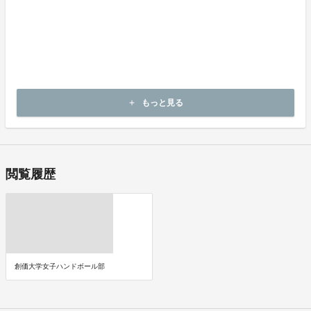
・代金の支払時期および方法
《決済手段》
クレジットカード
コンビニ決済
《支払時期》
本プロジェクトは実行確約型です。
もっと見る
add
即時に決済が行われます。
閲覧履歴
創価大学女子ハンドボール部