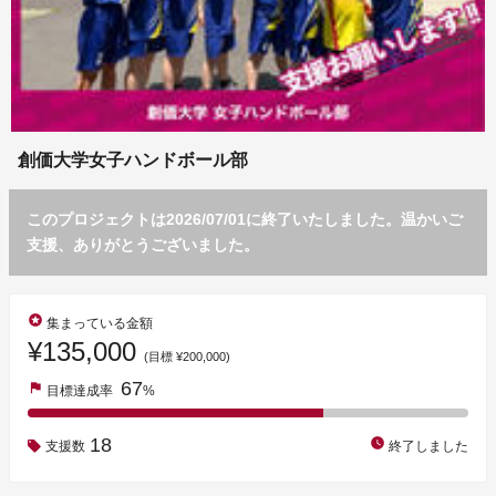
創価大学女子ハンドボール部
このプロジェクトは2026/07/01に終了いたしました。温かいご
支援、ありがとうございました。
stars
集まっている金額
¥135,000
(目標 ¥200,000)
67
flag
目標達成率
%
18
watch_later
支援数
終了しました