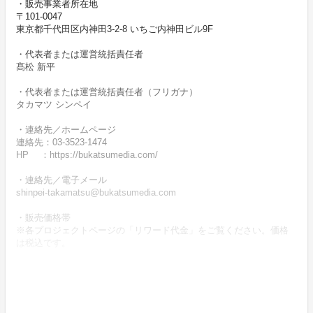
・販売事業者所在地
〒101-0047
東京都千代田区内神田3-2-8 いちご内神田ビル9F
・代表者または運営統括責任者
髙松 新平
・代表者または運営統括責任者（フリガナ）
タカマツ シンペイ
・連絡先／ホームページ
連絡先：03-3523-1474
HP ：https://bukatsumedia.com/
・連絡先／電子メール
shinpei-takamatsu@bukatsumedia.com
・販売価格帯
※各プロジェクトページの「リワード代金」をご覧ください。価格
は税込です。
・商品等の引き渡し時期（日数）、発送方法
商品の引渡し時期またはサービスの提供時期は、各プロジェクトペ
ージの記載をご確認ください。