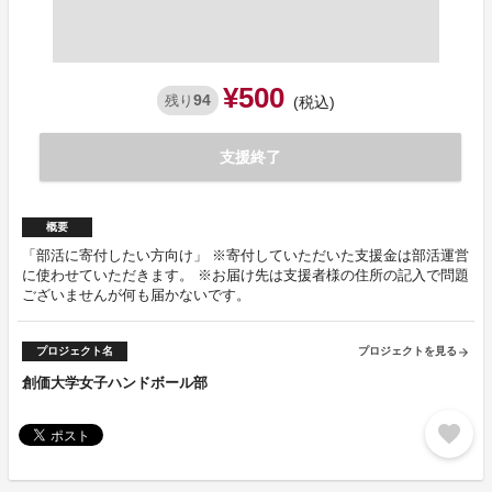
¥500
94
残り
(税込)
支援終了
概要
「部活に寄付したい方向け」 ※寄付していただいた支援金は部活運営
に使わせていただきます。 ※お届け先は支援者様の住所の記入で問題
ございませんが何も届かないです。
プロジェクト名
プロジェクトを見る
arrow_forward
創価大学女子ハンドボール部
favorite