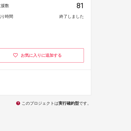
81
支援数
残り時間
終了しました
お気に入りに追加する
help
このプロジェクトは
実行確約型
です。