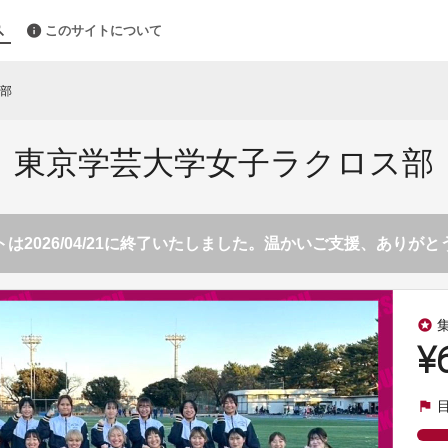
このサイトについて
部
東京学芸大学女子ラクロス部
は2026/04/21に終了いたしました。温かいご支援、ありが
stars
¥
flag