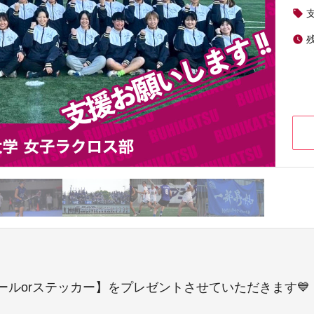
local_offer
watch_later
ルorステッカー】をプレゼントさせていただきます💙