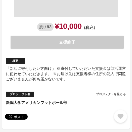
¥10,000
93
残り
(税込)
支援終了
概要
「部活に寄付したい方向け」 ※寄付していただいた支援金は部活運営
に使わせていただきます。 ※お届け先は支援者様の住所の記入で問題
ございませんが何も届かないです。
プロジェクト名
プロジェクトを見る
arrow_forward
新潟大学アメリカンフットボール部
favorite