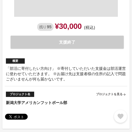
¥30,000
95
残り
(税込)
支援終了
概要
「部活に寄付したい方向け」 ※寄付していただいた支援金は部活運営
に使わせていただきます。 ※お届け先は支援者様の住所の記入で問題
ございませんが何も届かないです。
プロジェクト名
プロジェクトを見る
arrow_forward
新潟大学アメリカンフットボール部
favorite