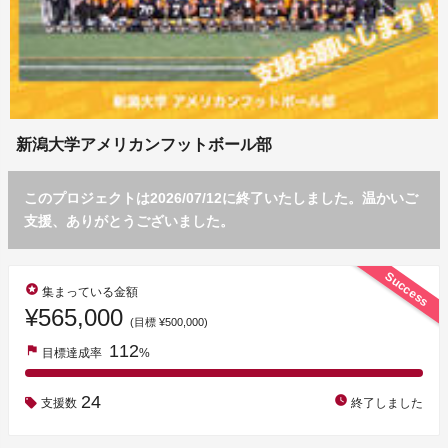
新潟大学アメリカンフットボール部
このプロジェクトは2026/07/12に終了いたしました。温かいご
支援、ありがとうございました。
Success
stars
集まっている金額
¥565,000
(目標 ¥500,000)
112
flag
目標達成率
%
24
watch_later
支援数
終了しました