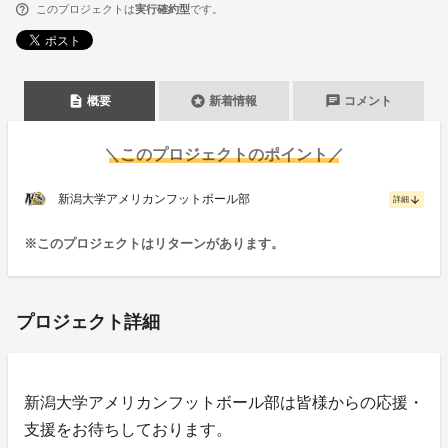
このプロジェクトは
実行確約型
です。
description
stars
chat
概要
新着情報
コメント
＼このプロジェクトのポイント／
新潟大学アメリカンフットボール部
arrow_downward
詳細
※このプロジェクトはリターンがあります。
プロジェクト詳細
新潟大学アメリカンフットボール部は皆様からの応援・
支援をお待ちしております。