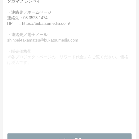
タカマツ シンペイ
・連絡先／ホームページ
連絡先：03-3523-1474
HP ：https://bukatsumedia.com/
・連絡先／電子メール
shinpei-takamatsu@bukatsumedia.com
・販売価格帯
※各プロジェクトページの「リワード代金」をご覧ください。価格
は税込です。
・商品等の引き渡し時期（日数）、発送方法
商品の引渡し時期またはサービスの提供時期は、各プロジェクトペ
ージの記載をご確認ください。
・代金の支払時期および方法
《決済手段》
クレジットカード
コンビニ決済
《支払時期》
本プロジェクトは実行確約型です。