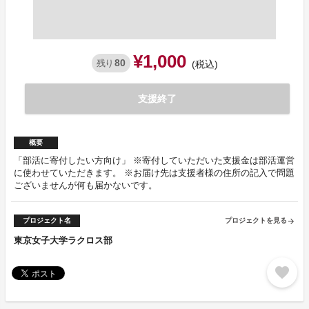
¥1,000
80
残り
(税込)
支援終了
概要
「部活に寄付したい方向け」 ※寄付していただいた支援金は部活運営
に使わせていただきます。 ※お届け先は支援者様の住所の記入で問題
ございませんが何も届かないです。
プロジェクト名
プロジェクトを見る
arrow_forward
東京女子大学ラクロス部
favorite