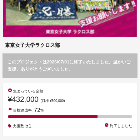
東京女子大学ラクロス部
このプロジェクトは2026/07/01に終了いたしました。温かいご
支援、ありがとうございました。
stars
集まっている金額
¥432,000
(目標 ¥600,000)
72
flag
目標達成率
%
51
watch_later
支援数
終了しました