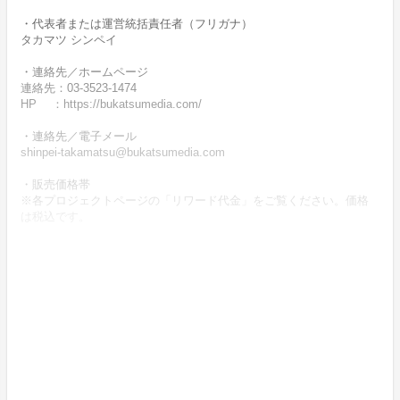
・代表者または運営統括責任者（フリガナ）
タカマツ シンペイ
・連絡先／ホームページ
連絡先：03-3523-1474
HP ：https://bukatsumedia.com/
・連絡先／電子メール
shinpei-takamatsu@bukatsumedia.com
・販売価格帯
※各プロジェクトページの「リワード代金」をご覧ください。価格
は税込です。
・商品等の引き渡し時期（日数）、発送方法
商品の引渡し時期またはサービスの提供時期は、各プロジェクトペ
ージの記載をご確認ください。
・代金の支払時期および方法
《決済手段》
クレジットカード
コンビニ決済