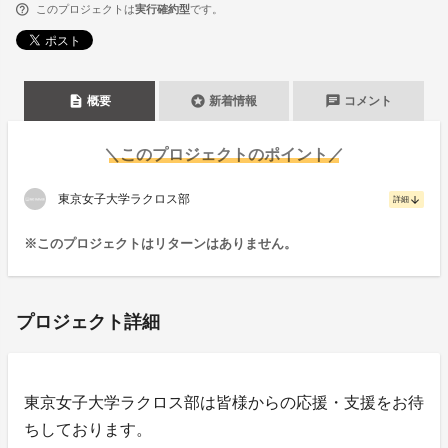
このプロジェクトは
実行確約型
です。
description
stars
chat
概要
新着情報
コメント
＼このプロジェクトのポイント／
東京女子大学ラクロス部
arrow_downward
詳細
※このプロジェクトはリターンはありません。
プロジェクト詳細
東京女子大学ラクロス部は皆様からの応援・支援をお待
ちしております。