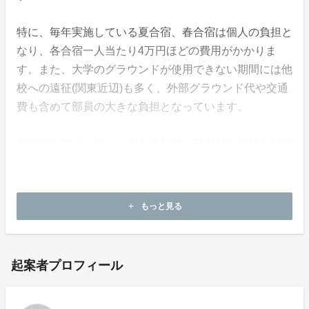
特に、毎年実施している夏合宿、春合宿は個人の負担と
なり、各合宿一人当たり4万円ほどの費用がかかりま
す。また、大学のグラウンドが使用できない期間には他
校への遠征(関東近辺)も多く、外部グラウンド代や交通
費も含めて部員の大きな負担となっています。
クラウドファンディングを通して、部員ひとりひとりが
より競技に集中できる環境を整え、チーム全員で「二部
昇格」という目標に向かって全力で挑戦してまいりま
す。
もっと見る
add
起案者プロフィール