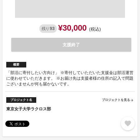
¥30,000
93
残り
(税込)
支援終了
概要
「部活に寄付したい方向け」 ※寄付していただいた支援金は部活運営
に使わせていただきます。 ※お届け先は支援者様の住所の記入で問題
ございませんが何も届かないです。
プロジェクト名
プロジェクトを見る
arrow_forward
東京女子大学ラクロス部
favorite