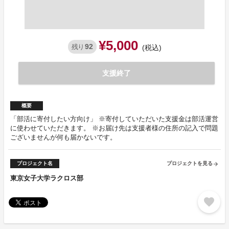
¥5,000
92
残り
(税込)
支援終了
概要
「部活に寄付したい方向け」 ※寄付していただいた支援金は部活運営
に使わせていただきます。 ※お届け先は支援者様の住所の記入で問題
ございませんが何も届かないです。
プロジェクト名
プロジェクトを見る
arrow_forward
東京女子大学ラクロス部
favorite