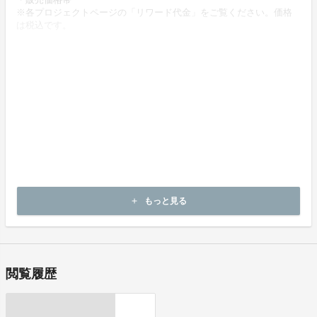
※各プロジェクトページの「リワード代金」をご覧ください。価格
は税込です。
・商品等の引き渡し時期（日数）、発送方法
商品の引渡し時期またはサービスの提供時期は、各プロジェクトペ
ージの記載をご確認ください。
・代金の支払時期および方法
《決済手段》
クレジットカード
コンビニ決済
《支払時期》
本プロジェクトは実行確約型です。
もっと見る
add
即時に決済が行われます。
閲覧履歴