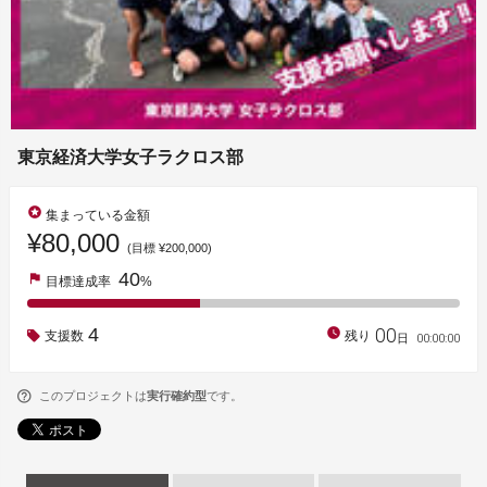
東京経済大学女子ラクロス部
stars
集まっている金額
¥80,000
(目標 ¥200,000)
40
flag
目標達成率
%
00
4
watch_later
支援数
残り
00
:
00
:
00
日
このプロジェクトは
実行確約型
です。