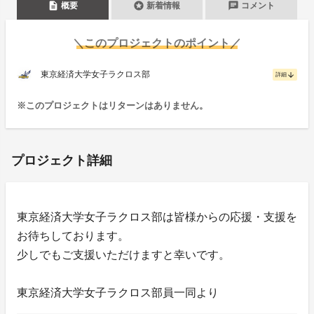
description
stars
chat
概要
新着情報
コメント
＼このプロジェクトのポイント／
東京経済大学女子ラクロス部
arrow_downward
詳細
※このプロジェクトはリターンはありません。
プロジェクト詳細
東京経済大学女子ラクロス部は皆様からの応援・支援を
お待ちしております。
少しでもご支援いただけますと幸いです。
東京経済大学女子ラクロス部員一同より