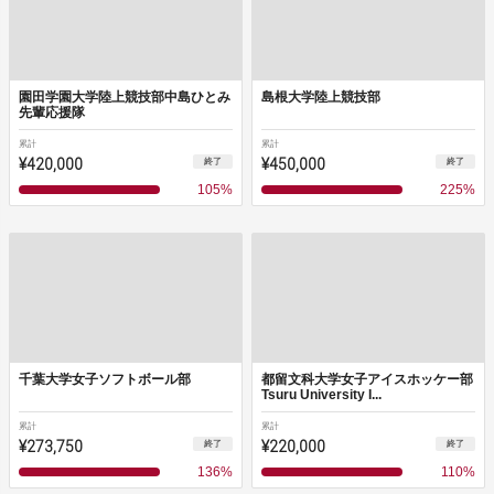
園田学園大学陸上競技部中島ひとみ
島根大学陸上競技部
先輩応援隊
累計
累計
¥420,000
¥450,000
終了
終了
105
%
225
%
千葉大学女子ソフトボール部
都留文科大学女子アイスホッケー部
Tsuru University I...
累計
累計
¥273,750
¥220,000
終了
終了
136
%
110
%