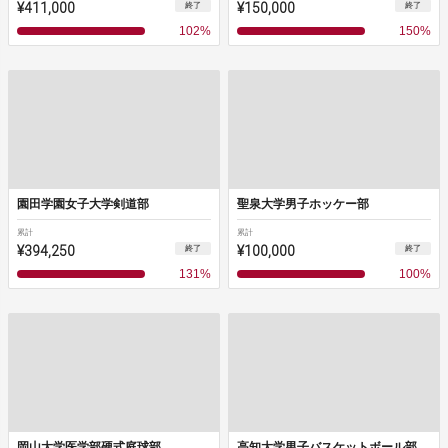
¥411,000
¥150,000
終了
終了
102
%
150
%
園田学園女子大学剣道部
聖泉大学男子ホッケー部
累計
累計
¥394,250
¥100,000
終了
終了
131
%
100
%
岡山大学医学部硬式庭球部
高知大学男子バスケットボール部