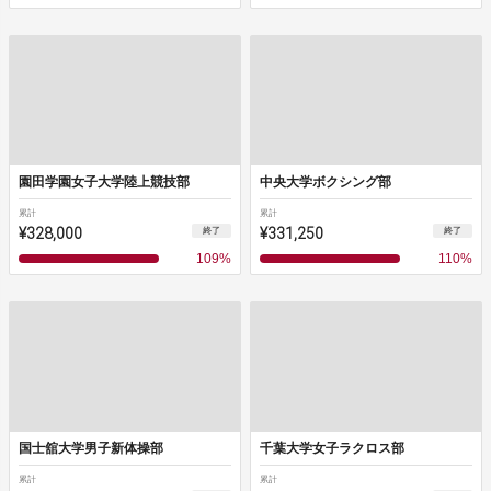
園田学園女子大学陸上競技部
中央大学ボクシング部
累計
累計
¥328,000
¥331,250
終了
終了
109
%
110
%
国士舘大学男子新体操部
千葉大学女子ラクロス部
累計
累計