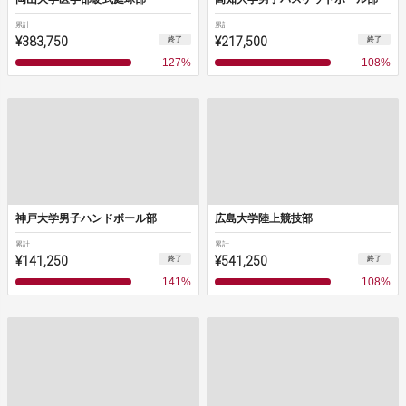
累計
累計
¥383,750
¥217,500
終了
終了
127
%
108
%
神戸大学男子ハンドボール部
広島大学陸上競技部
累計
累計
¥141,250
¥541,250
終了
終了
141
%
108
%