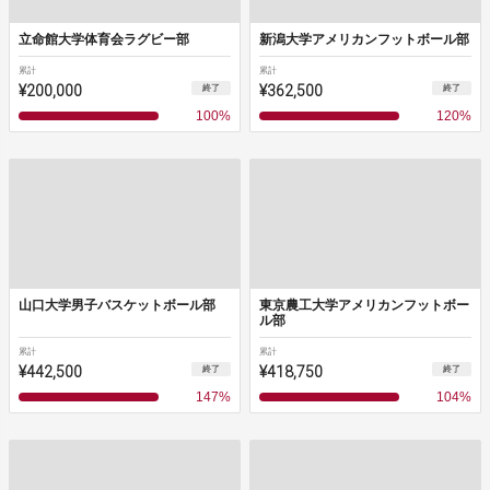
立命館大学体育会ラグビー部
新潟大学アメリカンフットボール部
累計
累計
¥200,000
¥362,500
終了
終了
100
%
120
%
山口大学男子バスケットボール部
東京農工大学アメリカンフットボー
ル部
累計
累計
¥442,500
¥418,750
終了
終了
147
%
104
%