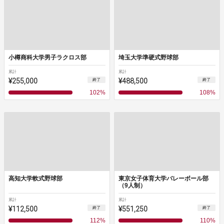
小樽商科大学男子ラクロス部
埼玉大学準硬式野球部
累計
累計
¥255,000
¥488,500
終了
終了
102
%
108
%
高知大学軟式野球部
東京女子体育大学バレーボール部
（9人制）
累計
累計
¥112,500
¥551,250
終了
終了
112
%
110
%